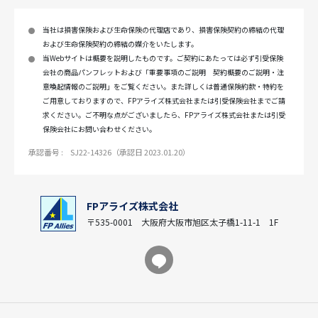
当社は損害保険および生命保険の代理店であり、損害保険契約の締結の代理
および生命保険契約の締結の媒介をいたします。
当Webサイトは概要を説明したものです。ご契約にあたっては必ず引受保険
会社の商品パンフレットおよび「重要事項のご説明 契約概要のご説明・注
意喚起情報のご説明」をご覧ください。また詳しくは普通保険約款・特約を
ご用意しておりますので、FPアライズ株式会社または引受保険会社までご請
求ください。ご不明な点がございましたら、FPアライズ株式会社または引受
保険会社にお問い合わせください。
承認番号 :
SJ22-14326（承認日 2023.01.20）
FPアライズ株式会社
〒535-0001 大阪府大阪市旭区太子橋1-11-1 1F