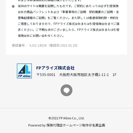
当Webサイトは概要を説明したものです。ご契約にあたっては必ず引受保険
会社の商品パンフレットおよび「重要事項のご説明 契約概要のご説明・注
意喚起情報のご説明」をご覧ください。また詳しくは普通保険約款・特約を
ご用意しておりますので、FPアライズ株式会社または引受保険会社までご請
求ください。ご不明な点がございましたら、FPアライズ株式会社または引受
保険会社にお問い合わせください。
承認番号 :
SJ22-14326（承認日 2023.01.20）
FPアライズ株式会社
〒535-0001 大阪府大阪市旭区太子橋1-11-1 1F
©2022 FP Allies Co., Ltd.
Powered by
保険代理店ホームページ制作
＠
名案企画